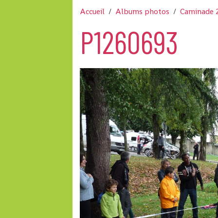
Accueil
Albums photos
Caminade 
P1260693